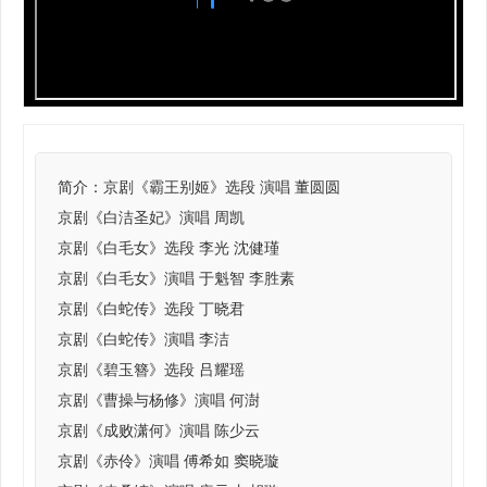
简介：
京剧《霸王别姬》选段 演唱 董圆圆
京剧《白洁圣妃》演唱 周凯
京剧《白毛女》选段 李光 沈健瑾
京剧《白毛女》演唱 于魁智 李胜素
京剧《白蛇传》选段 丁晓君
京剧《白蛇传》演唱 李洁
京剧《碧玉簪》选段 吕耀瑶
京剧《曹操与杨修》演唱 何澍
京剧《成败潇何》演唱 陈少云
京剧《赤伶》演唱 傅希如 窦晓璇