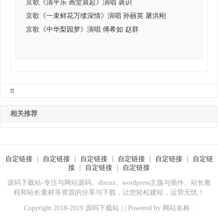
京歌《清平乐 画堂晨起》演唱 裘识
京歌《一束鲜花万缕深情》演唱 孙丽英 屠洪刚
京歌《中华梨园梦》演唱 傅希如 赵群
tt
相关推荐
自定链接
自定链接
自定链接
自定链接
自定链接
自定链
接
自定链接
自定链接
源码下载站-专注与网站源码、discuz、wordpress主题与插件、站长教
程和站长素材等资源的分享与下载，让您轻松建站，运营无忧！
Copyright 2018-2019 源码下载站 | | Powered by
网站名称
·