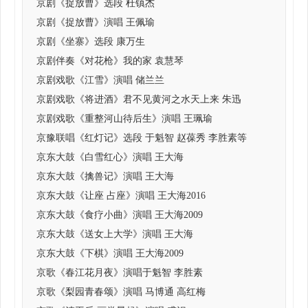
京剧《捉放曹》选段 杜镇杰
京剧《捉放曹》演唱 王佩瑜
京剧《坐寨》选段 康万生
京剧伴奏《对花枪》我的家 袁慧琴
京剧戏歌《江雪》演唱 储兰兰
京剧戏歌《将进酒》君不见黄河之水天上来 朱迅
京剧戏歌《重整河山待后生》演唱 王珮瑜
京豫联唱《红灯记》选段 于魁智 赵葆秀 李胜素等
京东大鼓《白雪红心》演唱 王大海
京东大鼓《擒兽记》演唱 王大海
京东大鼓《让座 占座》演唱 王大海2016
京东大鼓《食疗小曲》演唱 王大海2009
京东大鼓《送女上大学》演唱 王大海
京东大鼓《下棋》演唱 王大海2009
京歌《春江花月夜》演唱于魁智 李胜素
京歌《梨园青春颂》演唱 马博通 高红梅