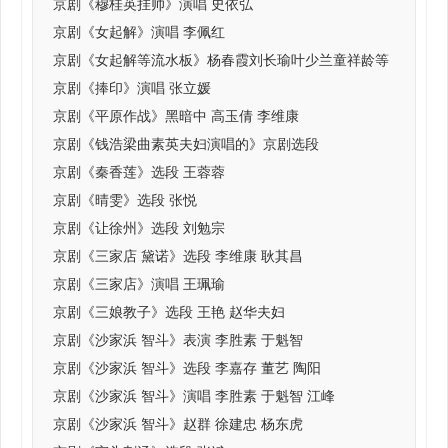
京剧《穆桂英挂帅》演唱 史依弘
京剧《女起解》演唱 李佩红
京剧《女起解等流水板》杨春霞刘长瑜叶少兰童祥龄等
京剧《捧印》演唱 张立媛
京剧《平原作战》黑暗中 高玉倩 李维康
京剧《钱浩梁曲素英夫妇演唱的》京剧选段
京剧《秦香莲》选段 王蓉蓉
京剧《晴雯》选段 张悦
京剧《让徐州》选段 刘勉宗
京剧《三家店 黛诺》选段 李维康 耿其昌
京剧《三家店》演唱 王珮瑜
京剧《三娘教子》选段 王艳 赵华夫妇
京剧《沙家浜 智斗》表演 李胜素 于魁智
京剧《沙家浜 智斗》选段 李嘉存 董艺 陶阳
京剧《沙家浜 智斗》演唱 李胜素 于魁智 江峰
京剧《沙家浜 智斗》赵群 徐建忠 杨东虎