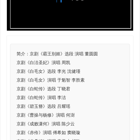
简介：
京剧《霸王别姬》选段 演唱 董圆圆
京剧《白洁圣妃》演唱 周凯
京剧《白毛女》选段 李光 沈健瑾
京剧《白毛女》演唱 于魁智 李胜素
京剧《白蛇传》选段 丁晓君
京剧《白蛇传》演唱 李洁
京剧《碧玉簪》选段 吕耀瑶
京剧《曹操与杨修》演唱 何澍
京剧《成败潇何》演唱 陈少云
京剧《赤伶》演唱 傅希如 窦晓璇