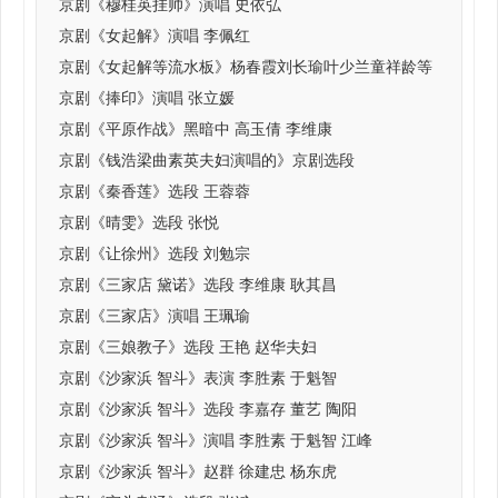
京剧《穆桂英挂帅》演唱 史依弘
京剧《女起解》演唱 李佩红
京剧《女起解等流水板》杨春霞刘长瑜叶少兰童祥龄等
京剧《捧印》演唱 张立媛
京剧《平原作战》黑暗中 高玉倩 李维康
京剧《钱浩梁曲素英夫妇演唱的》京剧选段
京剧《秦香莲》选段 王蓉蓉
京剧《晴雯》选段 张悦
京剧《让徐州》选段 刘勉宗
京剧《三家店 黛诺》选段 李维康 耿其昌
京剧《三家店》演唱 王珮瑜
京剧《三娘教子》选段 王艳 赵华夫妇
京剧《沙家浜 智斗》表演 李胜素 于魁智
京剧《沙家浜 智斗》选段 李嘉存 董艺 陶阳
京剧《沙家浜 智斗》演唱 李胜素 于魁智 江峰
京剧《沙家浜 智斗》赵群 徐建忠 杨东虎