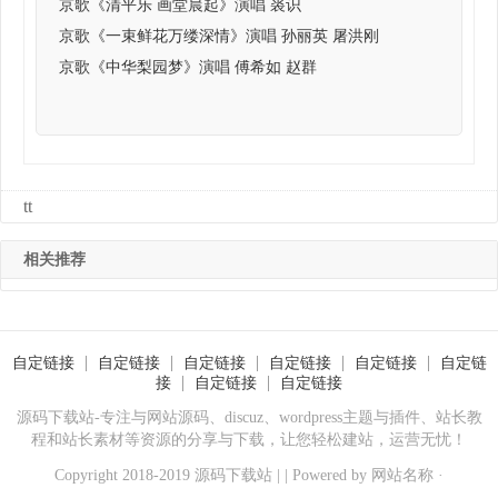
京歌《清平乐 画堂晨起》演唱 裘识
京歌《一束鲜花万缕深情》演唱 孙丽英 屠洪刚
京歌《中华梨园梦》演唱 傅希如 赵群
tt
相关推荐
自定链接
自定链接
自定链接
自定链接
自定链接
自定链
接
自定链接
自定链接
源码下载站-专注与网站源码、discuz、wordpress主题与插件、站长教
程和站长素材等资源的分享与下载，让您轻松建站，运营无忧！
Copyright 2018-2019 源码下载站 | | Powered by
网站名称
·