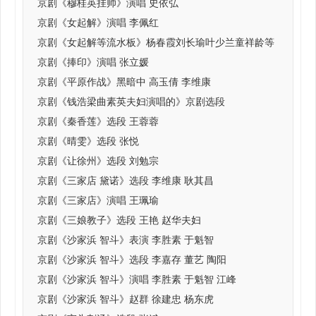
京剧《穆桂英挂帅》演唱 史依弘
京剧《女起解》演唱 李佩红
京剧《女起解等流水板》杨春霞刘长瑜叶少兰童祥龄等
京剧《捧印》演唱 张立媛
京剧《平原作战》黑暗中 高玉倩 李维康
京剧《钱浩梁曲素英夫妇演唱的》京剧选段
京剧《秦香莲》选段 王蓉蓉
京剧《晴雯》选段 张悦
京剧《让徐州》选段 刘勉宗
京剧《三家店 黛诺》选段 李维康 耿其昌
京剧《三家店》演唱 王珮瑜
京剧《三娘教子》选段 王艳 赵华夫妇
京剧《沙家浜 智斗》表演 李胜素 于魁智
京剧《沙家浜 智斗》选段 李嘉存 董艺 陶阳
京剧《沙家浜 智斗》演唱 李胜素 于魁智 江峰
京剧《沙家浜 智斗》赵群 徐建忠 杨东虎