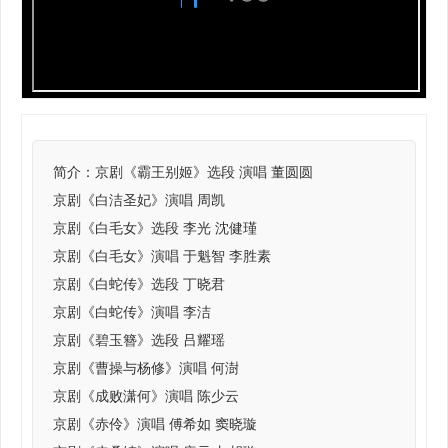
简介：
京剧《霸王别姬》选段 演唱 董圆圆
京剧《白洁圣妃》演唱 周凯
京剧《白毛女》选段 李光 沈健瑾
京剧《白毛女》演唱 于魁智 李胜素
京剧《白蛇传》选段 丁晓君
京剧《白蛇传》演唱 李洁
京剧《碧玉簪》选段 吕耀瑶
京剧《曹操与杨修》演唱 何澍
京剧《成败潇何》演唱 陈少云
京剧《赤伶》演唱 傅希如 窦晓璇