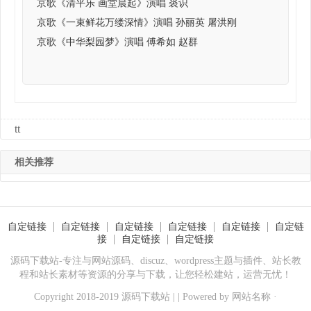
京歌《清平乐 画堂晨起》演唱 裘识
京歌《一束鲜花万缕深情》演唱 孙丽英 屠洪刚
京歌《中华梨园梦》演唱 傅希如 赵群
tt
相关推荐
自定链接
自定链接
自定链接
自定链接
自定链接
自定链
接
自定链接
自定链接
源码下载站-专注与网站源码、discuz、wordpress主题与插件、站长教
程和站长素材等资源的分享与下载，让您轻松建站，运营无忧！
Copyright 2018-2019 源码下载站 | | Powered by
网站名称
·