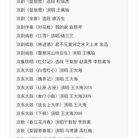
京剧《捉放曹》选段 杜镇杰
京剧《捉放曹》演唱 王佩瑜
京剧《坐寨》选段 康万生
京剧伴奏《对花枪》我的家 袁慧琴
京剧戏歌《江雪》演唱 储兰兰
京剧戏歌《将进酒》君不见黄河之水天上来 朱迅
京剧戏歌《重整河山待后生》演唱 王珮瑜
京豫联唱《红灯记》选段 于魁智 赵葆秀 李胜素等
京东大鼓《白雪红心》演唱 王大海
京东大鼓《擒兽记》演唱 王大海
京东大鼓《让座 占座》演唱 王大海2016
京东大鼓《食疗小曲》演唱 王大海2009
京东大鼓《送女上大学》演唱 王大海
京东大鼓《下棋》演唱 王大海2009
京歌《春江花月夜》演唱于魁智 李胜素
京歌《梨园青春颂》演唱 马博通 高红梅