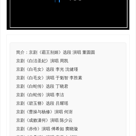
简介：
京剧《霸王别姬》选段 演唱 董圆圆
京剧《白洁圣妃》演唱 周凯
京剧《白毛女》选段 李光 沈健瑾
京剧《白毛女》演唱 于魁智 李胜素
京剧《白蛇传》选段 丁晓君
京剧《白蛇传》演唱 李洁
京剧《碧玉簪》选段 吕耀瑶
京剧《曹操与杨修》演唱 何澍
京剧《成败潇何》演唱 陈少云
京剧《赤伶》演唱 傅希如 窦晓璇