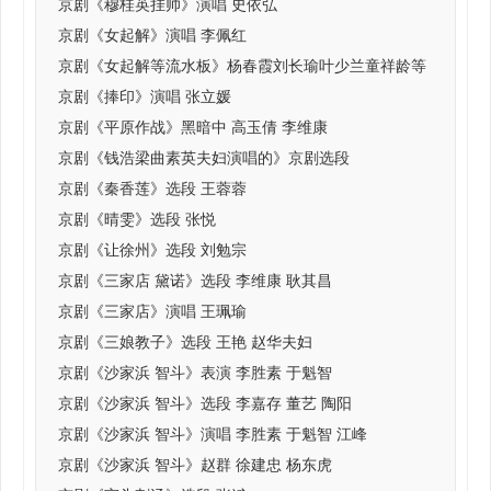
京剧《穆桂英挂帅》演唱 史依弘
京剧《女起解》演唱 李佩红
京剧《女起解等流水板》杨春霞刘长瑜叶少兰童祥龄等
京剧《捧印》演唱 张立媛
京剧《平原作战》黑暗中 高玉倩 李维康
京剧《钱浩梁曲素英夫妇演唱的》京剧选段
京剧《秦香莲》选段 王蓉蓉
京剧《晴雯》选段 张悦
京剧《让徐州》选段 刘勉宗
京剧《三家店 黛诺》选段 李维康 耿其昌
京剧《三家店》演唱 王珮瑜
京剧《三娘教子》选段 王艳 赵华夫妇
京剧《沙家浜 智斗》表演 李胜素 于魁智
京剧《沙家浜 智斗》选段 李嘉存 董艺 陶阳
京剧《沙家浜 智斗》演唱 李胜素 于魁智 江峰
京剧《沙家浜 智斗》赵群 徐建忠 杨东虎