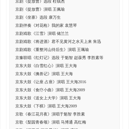
京剧《捉放曹》选段 杜镇杰
京剧《捉放曹》演唱 王佩瑜
京剧《坐寨》选段 康万生
京剧伴奏《对花枪》我的家 袁慧琴
京剧戏歌《江雪》演唱 储兰兰
京剧戏歌《将进酒》君不见黄河之水天上来 朱迅
京剧戏歌《重整河山待后生》演唱 王珮瑜
京豫联唱《红灯记》选段 于魁智 赵葆秀 李胜素等
京东大鼓《白雪红心》演唱 王大海
京东大鼓《擒兽记》演唱 王大海
京东大鼓《让座 占座》演唱 王大海2016
京东大鼓《食疗小曲》演唱 王大海2009
京东大鼓《送女上大学》演唱 王大海
京东大鼓《下棋》演唱 王大海2009
京歌《春江花月夜》演唱于魁智 李胜素
京歌《梨园青春颂》演唱 马博通 高红梅