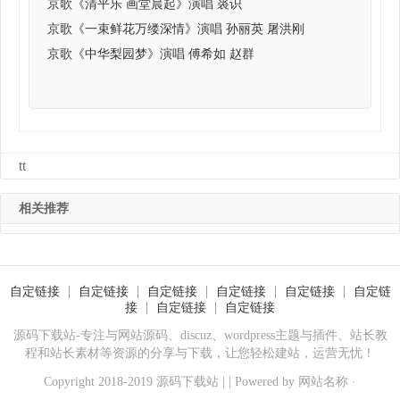
京歌《清平乐 画堂晨起》演唱 裘识
京歌《一束鲜花万缕深情》演唱 孙丽英 屠洪刚
京歌《中华梨园梦》演唱 傅希如 赵群
tt
相关推荐
自定链接
自定链接
自定链接
自定链接
自定链接
自定链
接
自定链接
自定链接
源码下载站-专注与网站源码、discuz、wordpress主题与插件、站长教
程和站长素材等资源的分享与下载，让您轻松建站，运营无忧！
Copyright 2018-2019 源码下载站 | | Powered by
网站名称
·