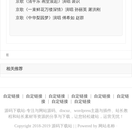
京歌《清平乐 画堂晨起》演唱 裘识
京歌《一束鲜花万缕深情》演唱 孙丽英 屠洪刚
京歌《中华梨园梦》演唱 傅希如 赵群
tt
相关推荐
自定链接
自定链接
自定链接
自定链接
自定链接
自定链
接
自定链接
自定链接
源码下载站-专注与网站源码、discuz、wordpress主题与插件、站长教
程和站长素材等资源的分享与下载，让您轻松建站，运营无忧！
Copyright 2018-2019 源码下载站 | | Powered by
网站名称
·