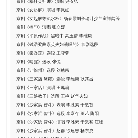
京剧《穆桂英挂帅》演唱 史依弘
京剧《女起解》演唱 李佩红
京剧《女起解等流水板》杨春霞刘长瑜叶少兰童祥龄等
京剧《捧印》演唱 张立媛
京剧《平原作战》黑暗中 高玉倩 李维康
京剧《钱浩梁曲素英夫妇演唱的》京剧选段
京剧《秦香莲》选段 王蓉蓉
京剧《晴雯》选段 张悦
京剧《让徐州》选段 刘勉宗
京剧《三家店 黛诺》选段 李维康 耿其昌
京剧《三家店》演唱 王珮瑜
京剧《三娘教子》选段 王艳 赵华夫妇
京剧《沙家浜 智斗》表演 李胜素 于魁智
京剧《沙家浜 智斗》选段 李嘉存 董艺 陶阳
京剧《沙家浜 智斗》演唱 李胜素 于魁智 江峰
京剧《沙家浜 智斗》赵群 徐建忠 杨东虎