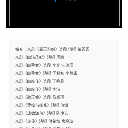
简介：
京剧《霸王别姬》选段 演唱 董圆圆
京剧《白洁圣妃》演唱 周凯
京剧《白毛女》选段 李光 沈健瑾
京剧《白毛女》演唱 于魁智 李胜素
京剧《白蛇传》选段 丁晓君
京剧《白蛇传》演唱 李洁
京剧《碧玉簪》选段 吕耀瑶
京剧《曹操与杨修》演唱 何澍
京剧《成败潇何》演唱 陈少云
京剧《赤伶》演唱 傅希如 窦晓璇