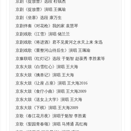
京剧《捉放曹》选段 杜镇杰
京剧《捉放曹》演唱 王佩瑜
京剧《坐寨》选段 康万生
京剧伴奏《对花枪》我的家 袁慧琴
京剧戏歌《江雪》演唱 储兰兰
京剧戏歌《将进酒》君不见黄河之水天上来 朱迅
京剧戏歌《重整河山待后生》演唱 王珮瑜
京豫联唱《红灯记》选段 于魁智 赵葆秀 李胜素等
京东大鼓《白雪红心》演唱 王大海
京东大鼓《擒兽记》演唱 王大海
京东大鼓《让座 占座》演唱 王大海2016
京东大鼓《食疗小曲》演唱 王大海2009
京东大鼓《送女上大学》演唱 王大海
京东大鼓《下棋》演唱 王大海2009
京歌《春江花月夜》演唱于魁智 李胜素
京歌《梨园青春颂》演唱 马博通 高红梅