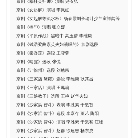
京剧《穆桂英挂帅》演唱 史依弘
京剧《女起解》演唱 李佩红
京剧《女起解等流水板》杨春霞刘长瑜叶少兰童祥龄等
京剧《捧印》演唱 张立媛
京剧《平原作战》黑暗中 高玉倩 李维康
京剧《钱浩梁曲素英夫妇演唱的》京剧选段
京剧《秦香莲》选段 王蓉蓉
京剧《晴雯》选段 张悦
京剧《让徐州》选段 刘勉宗
京剧《三家店 黛诺》选段 李维康 耿其昌
京剧《三家店》演唱 王珮瑜
京剧《三娘教子》选段 王艳 赵华夫妇
京剧《沙家浜 智斗》表演 李胜素 于魁智
京剧《沙家浜 智斗》选段 李嘉存 董艺 陶阳
京剧《沙家浜 智斗》演唱 李胜素 于魁智 江峰
京剧《沙家浜 智斗》赵群 徐建忠 杨东虎