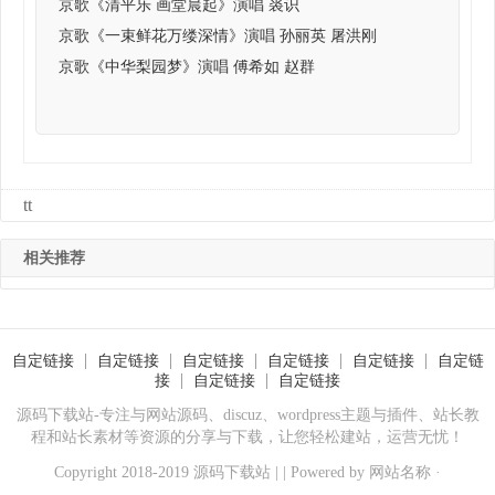
京歌《清平乐 画堂晨起》演唱 裘识
京歌《一束鲜花万缕深情》演唱 孙丽英 屠洪刚
京歌《中华梨园梦》演唱 傅希如 赵群
tt
相关推荐
自定链接
自定链接
自定链接
自定链接
自定链接
自定链
接
自定链接
自定链接
源码下载站-专注与网站源码、discuz、wordpress主题与插件、站长教
程和站长素材等资源的分享与下载，让您轻松建站，运营无忧！
Copyright 2018-2019 源码下载站 | | Powered by
网站名称
·