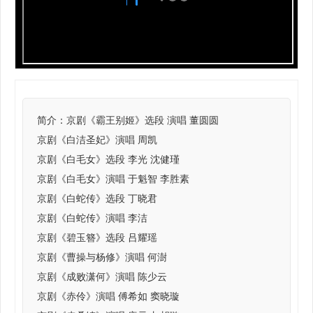
简介：
京剧《霸王别姬》选段 演唱 董圆圆
京剧《白洁圣妃》演唱 周凯
京剧《白毛女》选段 李光 沈健瑾
京剧《白毛女》演唱 于魁智 李胜素
京剧《白蛇传》选段 丁晓君
京剧《白蛇传》演唱 李洁
京剧《碧玉簪》选段 吕耀瑶
京剧《曹操与杨修》演唱 何澍
京剧《成败潇何》演唱 陈少云
京剧《赤伶》演唱 傅希如 窦晓璇