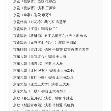
京剧《捉放曹》选段 杜镇杰
京剧《捉放曹》演唱 王佩瑜
京剧《坐寨》选段 康万生
京剧伴奏《对花枪》我的家 袁慧琴
京剧戏歌《江雪》演唱 储兰兰
京剧戏歌《将进酒》君不见黄河之水天上来 朱迅
京剧戏歌《重整河山待后生》演唱 王珮瑜
京豫联唱《红灯记》选段 于魁智 赵葆秀 李胜素等
京东大鼓《白雪红心》演唱 王大海
京东大鼓《擒兽记》演唱 王大海
京东大鼓《让座 占座》演唱 王大海2016
京东大鼓《食疗小曲》演唱 王大海2009
京东大鼓《送女上大学》演唱 王大海
京东大鼓《下棋》演唱 王大海2009
京歌《春江花月夜》演唱于魁智 李胜素
京歌《梨园青春颂》演唱 马博通 高红梅